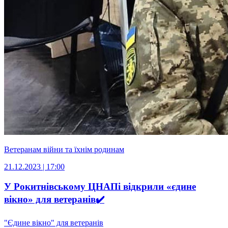
Ветеранам війни та їхнім родинам
21.12.2023 | 17:00
У Рокитнівському ЦНАПі відкрили «єдине
вікно» для ветеранів✔️
"Єдине вікно" для ветеранів